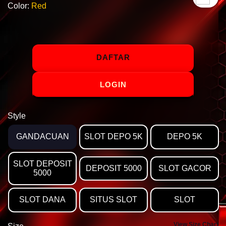
Color:
Red
DAFTAR
LOGIN
Style
GANDACUAN
SLOT DEPO 5K
DEPO 5K
SLOT DEPOSIT
DEPOSIT 5000
SLOT GACOR
5000
SLOT DANA
SITUS SLOT
SLOT
View Size Chart