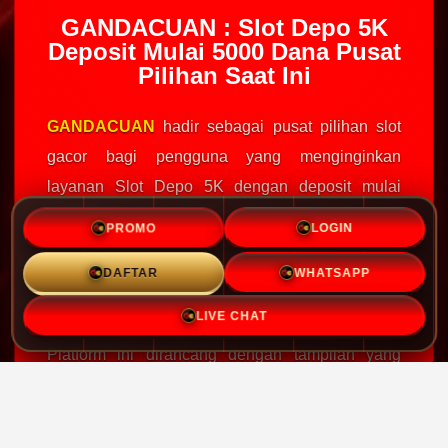
GANDACUAN : Slot Depo 5K
Deposit Mulai 5000 Dana Pusat
Pilihan Saat Ini
GANDACUAN
hadir sebagai pusat pilihan slot
gacor bagi pengguna yang menginginkan
layanan Slot Depo 5K dengan deposit mulai
Rp5.000 melalui DANA. Nominal deposit yang
PROMO
LOGIN
ringan memberikan kemudahan bagi berbagai
WHATSAPP
DAFTAR
kalangan untuk melakukan transaksi secara lebih
fleksibel.
LIVE CHAT
Platform ini dirancang dengan tampilan yang
responsif sehingga seluruh fitur dapat diakses
dengan mudah dari berbagai perangkat. Proses
deposit melalui DANA juga dibuat sederhana