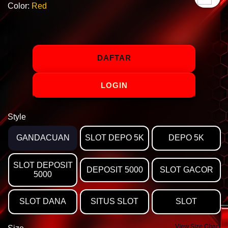
Color:
Red
DAFTAR
LOGIN
Style
GANDACUAN
SLOT DEPO 5K
DEPO 5K
SLOT DEPOSIT
DEPOSIT 5000
SLOT GACOR
5000
SLOT DANA
SITUS SLOT
SLOT
View Size Chart