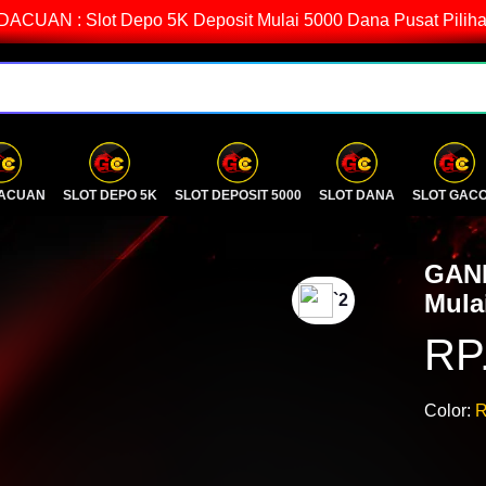
ACUAN : Slot Depo 5K Deposit Mulai 5000 Dana Pusat Pilihan
ACUAN
SLOT DEPO 5K
SLOT DEPOSIT 5000
SLOT DANA
SLOT GAC
GAND
Mula
`2
RP
Color:
R