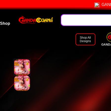
GAND
Shop
Shop All
Designs
GAND