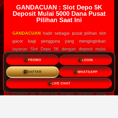
GANDACUAN : Slot Depo 5K
Deposit Mulai 5000 Dana Pusat
Pilihan Saat Ini
GANDACUAN
hadir sebagai pusat pilihan slot
gacor bagi pengguna yang menginginkan
layanan Slot Depo 5K dengan deposit mulai
Rp5.000 melalui DANA. Nominal deposit yang
PROMO
LOGIN
ringan memberikan kemudahan bagi berbagai
WHATSAPP
DAFTAR
kalangan untuk melakukan transaksi secara lebih
fleksibel.
LIVE CHAT
Platform ini dirancang dengan tampilan yang
responsif sehingga seluruh fitur dapat diakses
dengan mudah dari berbagai perangkat. Proses
deposit melalui DANA juga dibuat sederhana